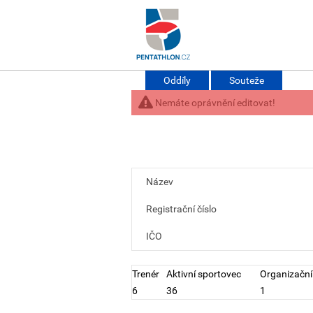
Oddíly
Souteže
Nemáte oprávnění editovat!
Název
Registrační číslo
IČO
Trenér
Aktivní sportovec
Organizační
6
36
1