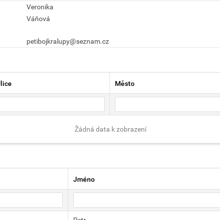
Veronika
Váňová
petibojkralupy@seznam.cz
lice
Město
Žádná data k zobrazení
Jméno
Petr