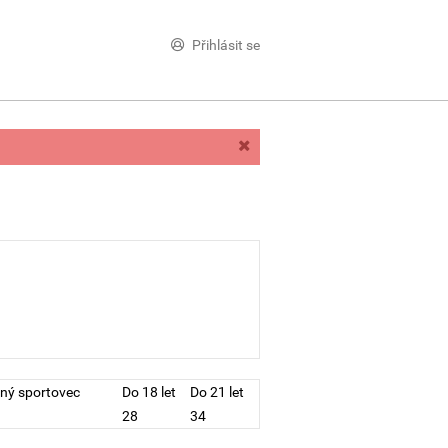
Přihlásit se
ný sportovec
Do 18 let
Do 21 let
28
34