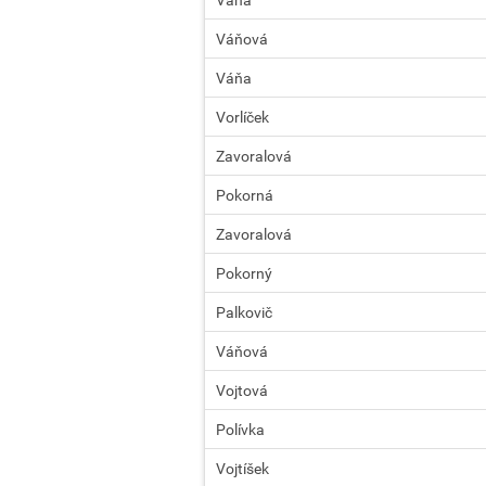
Váňová
Váňa
Vorlíček
Zavoralová
Pokorná
Zavoralová
Pokorný
Palkovič
Váňová
Vojtová
Polívka
Vojtíšek