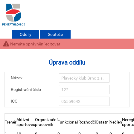
Oddíly
Souteže
Nemáte oprávnění editovat!
Úprava oddílu
Název
Registrační číslo
IČO
Aktivní
Organizační
Nereg
Trenér
Funkcionář
Rozhodčí
Ostatní
Nečlen
sportovec
pracovník
sport
1
19
0
0
0
0
0
0