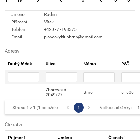
Jméno
Radim
Příjmení
Vítek
Telefon
+420777198375
Email
plaveckyklubbrno@gmail.com
Adresy
Druhý řádek
Ulice
Město
PSČ
Zborovská
Brno
61600
2049/27
Strana 1 z 1 (1 položek)
Velikost stránky:
1
Členství
Příjmení
Jméno
Členství