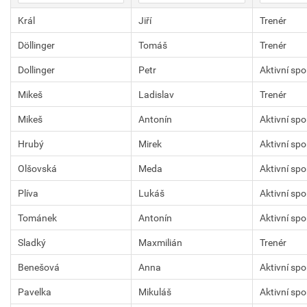
Král
Jiří
Trenér
Döllinger
Tomáš
Trenér
Dollinger
Petr
Aktivní sp
Mikeš
Ladislav
Trenér
Mikeš
Antonín
Aktivní sp
Hrubý
Mirek
Aktivní sp
Olšovská
Meda
Aktivní sp
Plíva
Lukáš
Aktivní sp
Tománek
Antonín
Aktivní sp
Sladký
Maxmilián
Trenér
Benešová
Anna
Aktivní sp
Pavelka
Mikuláš
Aktivní sp