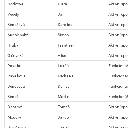
Hodková
Klára
Aktivní sp
Veselý
Jan
Aktivní sp
Benešová
Karolina
Aktivní sp
Audolenský
Šimon
Aktivní sp
Hrubý
František
Aktivní sp
Olšovská
Alice
Aktivní sp
Pavelka
Lukáš
Funkcioná
Pavelková
Michaela
Funkcioná
Benešová
Denisa
Funkcioná
Beneš
Martin
Funkcioná
Opatrný
Tomáš
Aktivní sp
Moudrý
Jakub
Aktivní sp
Holečková
Tereza
Aktivní sp